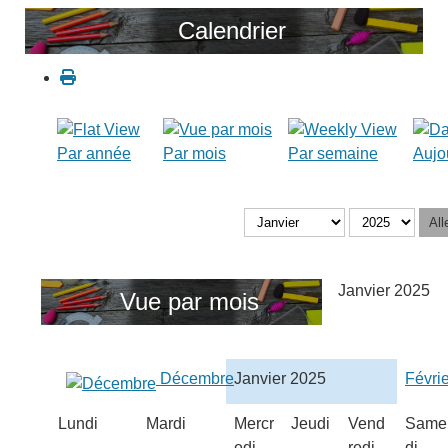
Calendrier
Par année
Par mois
Par semaine
Aujo
All
Janvier 2025
Vue par mois
Décembre
Janvier 2025
Févri
Lundi
Mardi
Mercr
Jeudi
Vend
Same
edi
redi
di