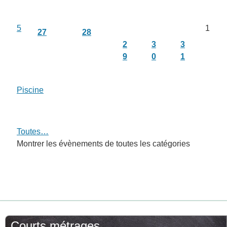
5
1
27
28
2
3
3
9
0
1
Piscine
Toutes…
Montrer les évènements de toutes les catégories
Courts métrages