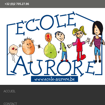
+32 (0)2 705.27.96
ACCUEIL
CONTACT