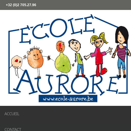
+32 (0)2 705.27.96
ACCUEIL
CONTACT