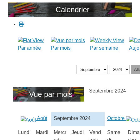
Calendrier
Par année
Par mois
Par semaine
Aujo
All
Septembre 2024
Vue par mois
Août
Septembre 2024
Octobre
Lundi
Mardi
Mercr
Jeudi
Vend
Same
Dima
edi
redi
di
che