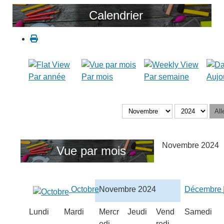
Calendrier
Par année
Par mois
Par semaine
Aujo
All
Novembre 2024
Vue par mois
Octobre
Novembre 2024
Décembre
Lundi
Mardi
Mercr
Jeudi
Vend
Samedi
edi
redi