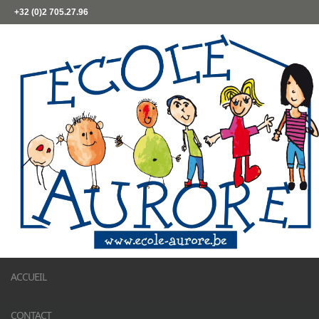
+32 (0)2 705.27.96
ACCUEIL
CONTACT