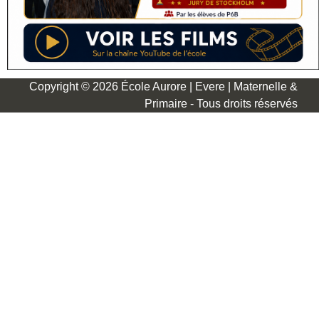
Copyright © 2026 École Aurore | Evere | Maternelle &
Primaire - Tous droits réservés