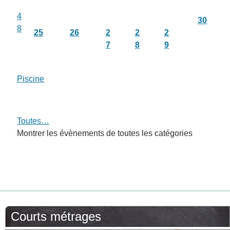
4
30
8
25
26
2
2
2
7
8
9
Piscine
Toutes…
Montrer les évènements de toutes les catégories
Courts métrages