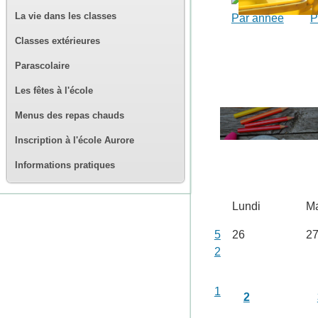
La vie dans les classes
Par année
P
Classes extérieures
Parascolaire
Les fêtes à l'école
Menus des repas chauds
Inscription à l'école Aurore
Informations pratiques
Lundi
Ma
5
26
2
2
1
2