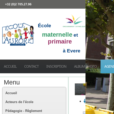
+32 (0)2 705.27.96
École
maternelle
et
primaire
à Evere
ACCUEIL
CONTACT
INSCRIPTION
ALBUM PHOTO
AGEN
Menu
Accueil
Acteurs de l'école
Pédagogie - Règlement