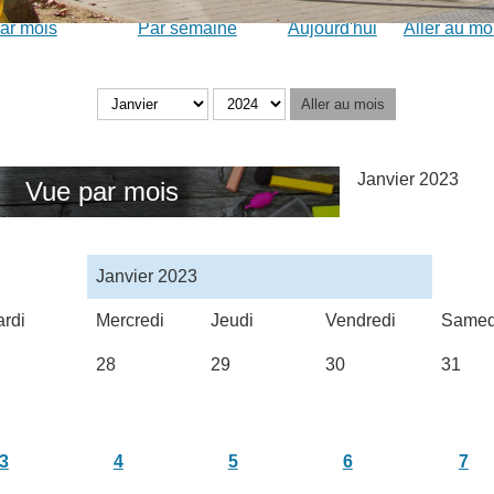
ar mois
Par semaine
Aujourd'hui
Aller au mo
Aller au mois
Janvier 2023
Vue par mois
Janvier 2023
rdi
Mercredi
Jeudi
Vendredi
Samed
7
28
29
30
31
3
4
5
6
7