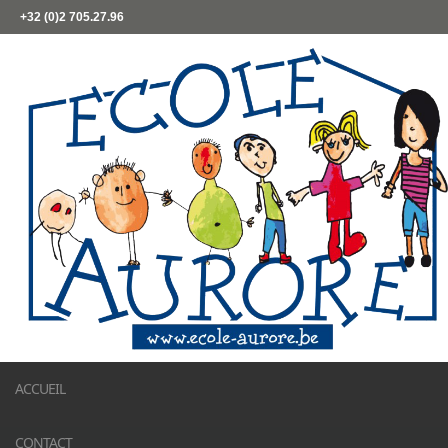
+32 (0)2 705.27.96
ACCUEIL
CONTACT