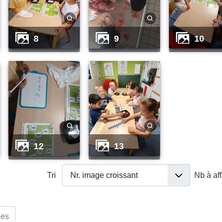
8
9
10
12
13
Tri
Nb à af
ues