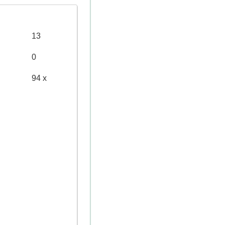
13
0
94 x