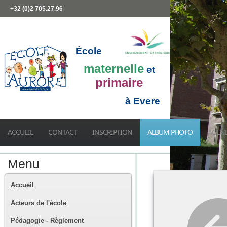
+32 (0)2 705.27.96
École
maternelle
et
primaire
à Evere
ACCUEIL
CONTACT
INSCRIPTION
ALBUM PHOTO
AGEN
Menu
Accueil
Acteurs de l'école
Pédagogie - Règlement