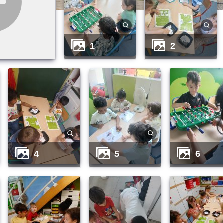
1
2
4
5
6