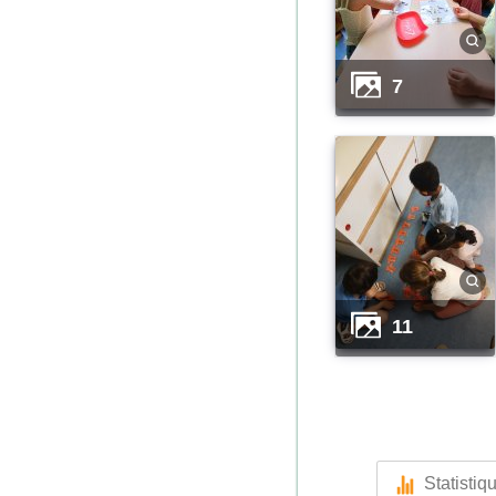
7
11
Statistiq