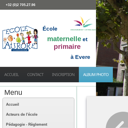
+32 (0)2 705.27.96
École
maternelle
et
primaire
à Evere
ACCUEIL
CONTACT
INSCRIPTION
ALBUM PHOTO
AGEN
Menu
Accueil
Acteurs de l'école
Pédagogie - Règlement