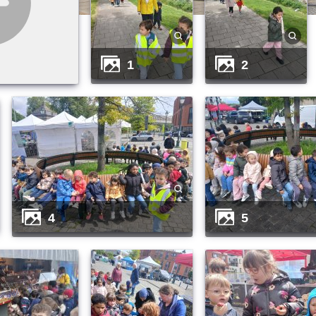
1
2
4
5