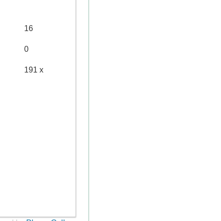
16
0
191 x