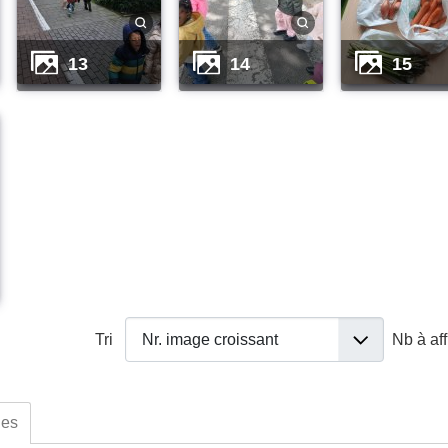
13
14
15
Tri
Nb à af
ues