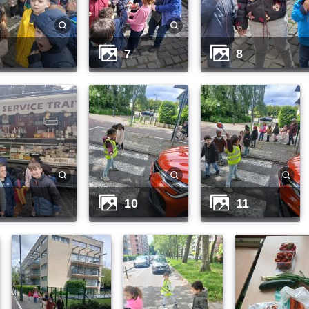
7
8
10
11