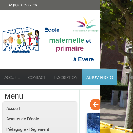
+32 (0)2 705.27.96
École
maternelle
et
primaire
à Evere
ACCUEIL
CONTACT
INSCRIPTION
ALBUM PHOTO
AGEN
Menu
Accueil
Acteurs de l'école
Pédagogie - Règlement