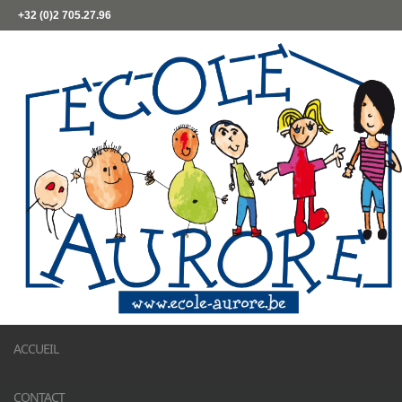
+32 (0)2 705.27.96
ACCUEIL
CONTACT