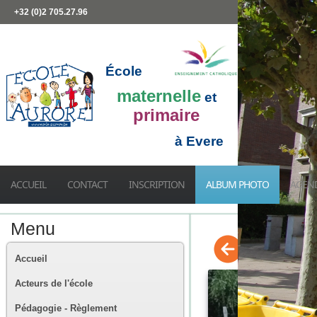
+32 (0)2 705.27.96
École
maternelle
et
primaire
à Evere
ACCUEIL
CONTACT
INSCRIPTION
ALBUM PHOTO
AGEN
Menu
Accueil
Acteurs de l'école
Pédagogie - Règlement