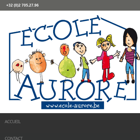
+32 (0)2 705.27.96
ACCUEIL
CONTACT