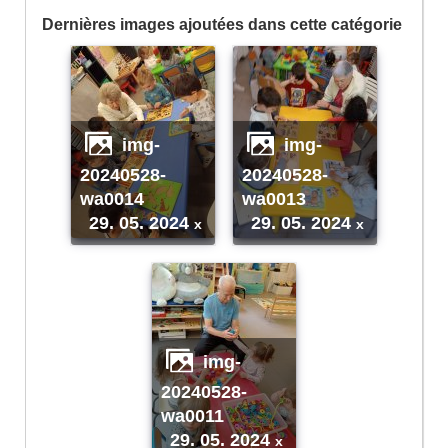
Dernières images ajoutées dans cette catégorie
img-
img-
20240528-
20240528-
wa0014
wa0013
29. 05. 2024
29. 05. 2024
x
x
img-
20240528-
wa0011
29. 05. 2024
x