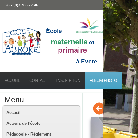
+32 (0)2 705.27.96
École
maternelle
et
primaire
à Evere
ACCUEIL
CONTACT
INSCRIPTION
ALBUM PHOTO
AGEN
Menu
Accueil
Acteurs de l'école
Pédagogie - Règlement