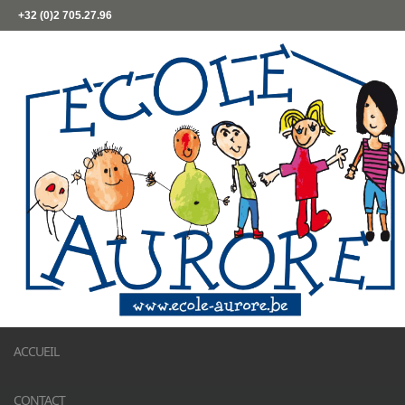
+32 (0)2 705.27.96
ACCUEIL
CONTACT