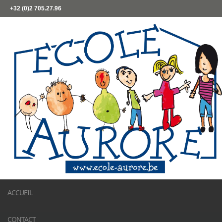
+32 (0)2 705.27.96
ACCUEIL
CONTACT