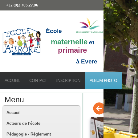
+32 (0)2 705.27.96
École
maternelle
et
primaire
à Evere
ACCUEIL
CONTACT
INSCRIPTION
ALBUM PHOTO
AGEN
Menu
Accueil
Acteurs de l'école
Pédagogie - Règlement