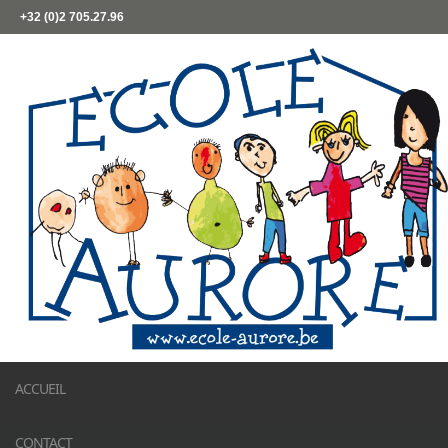
+32 (0)2 705.27.96
ACCUEIL
CONTACT