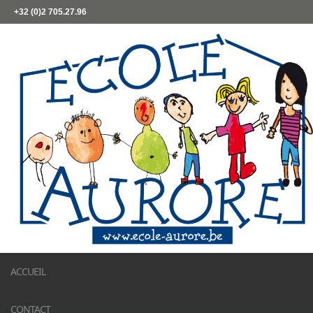
+32 (0)2 705.27.96
ACCUEIL
CONTACT