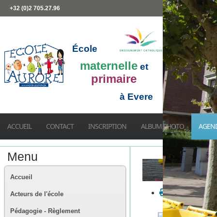
+32 (0)2 705.27.96
École
maternelle
et
primaire
à Evere
ACCUEIL
CONTACT
INSCRIPTION
ALBUM PHOTO
AGEN
Menu
Accueil
Acteurs de l'école
Pédagogie - Règlement