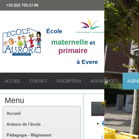
+32 (0)2 705.27.96
École
maternelle
et
primaire
à Evere
ACCUEIL
CONTACT
INSCRIPTION
ALBUM PHOTO
AGEN
Menu
Accueil
Acteurs de l'école
Pédagogie - Règlement