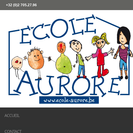
+32 (0)2 705.27.96
ACCUEIL
CONTACT