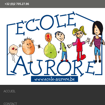
+32 (0)2 705.27.96
ACCUEIL
CONTACT