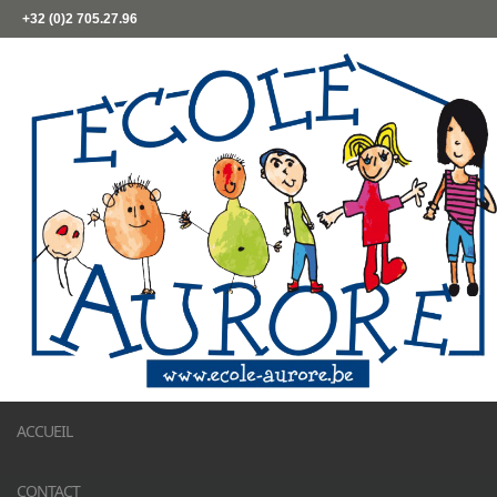
+32 (0)2 705.27.96
ACCUEIL
CONTACT