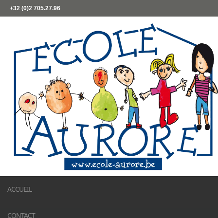
+32 (0)2 705.27.96
ACCUEIL
CONTACT