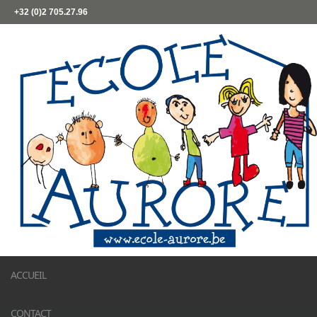
+32 (0)2 705.27.96
ACCUEIL
CONTACT