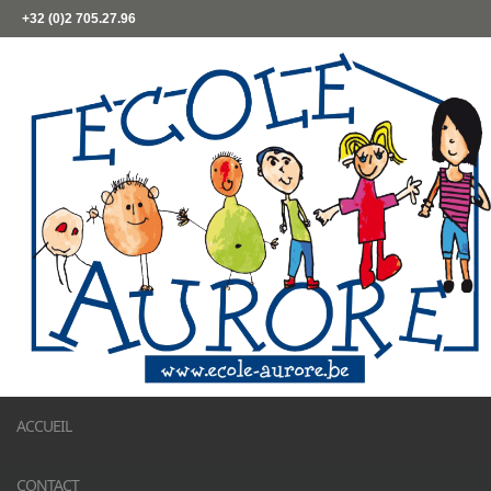
+32 (0)2 705.27.96
ACCUEIL
CONTACT