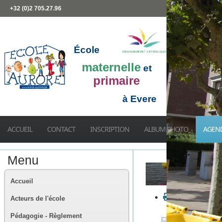
+32 (0)2 705.27.96
École
maternelle
et
primaire
à Evere
ACCUEIL
CONTACT
INSCRIPTION
ALBUM PHOTO
AGEN
Menu
Accueil
Acteurs de l'école
Pédagogie - Règlement