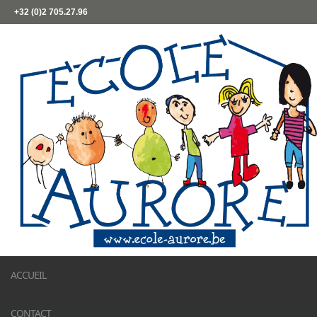
+32 (0)2 705.27.96
ACCUEIL
CONTACT