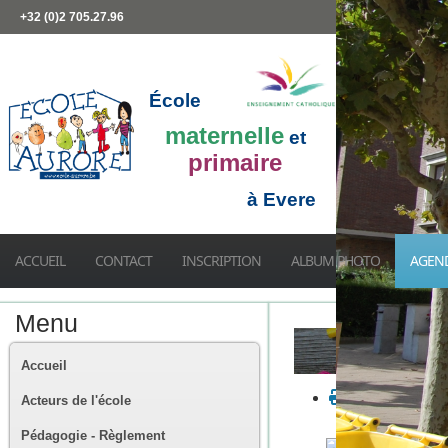
+32 (0)2 705.27.96
École
maternelle
et
primaire
à Evere
ACCUEIL
CONTACT
INSCRIPTION
ALBUM PHOTO
AGEN
Menu
Accueil
Acteurs de l'école
Pédagogie - Règlement