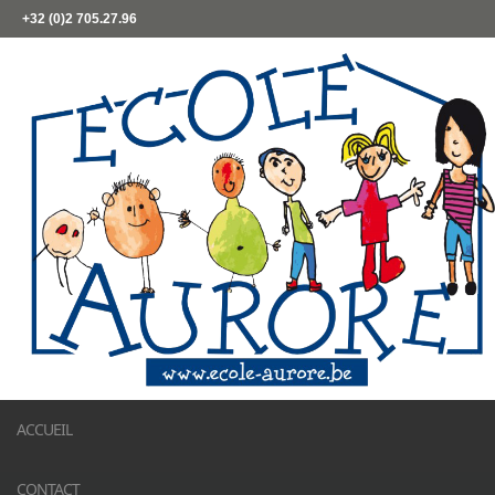
+32 (0)2 705.27.96
ACCUEIL
CONTACT