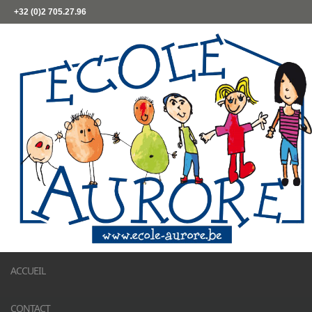
+32 (0)2 705.27.96
ACCUEIL
CONTACT