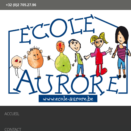
+32 (0)2 705.27.96
ACCUEIL
CONTACT