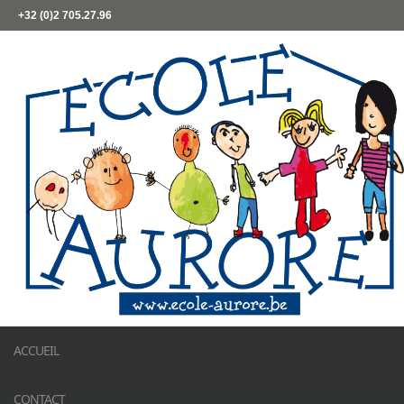
+32 (0)2 705.27.96
ACCUEIL
CONTACT