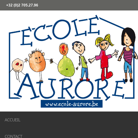
+32 (0)2 705.27.96
ACCUEIL
CONTACT