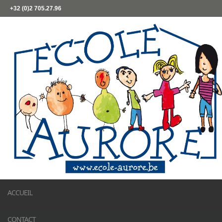
+32 (0)2 705.27.96
ACCUEIL
CONTACT