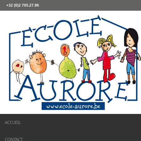
+32 (0)2 705.27.96
ACCUEIL
CONTACT