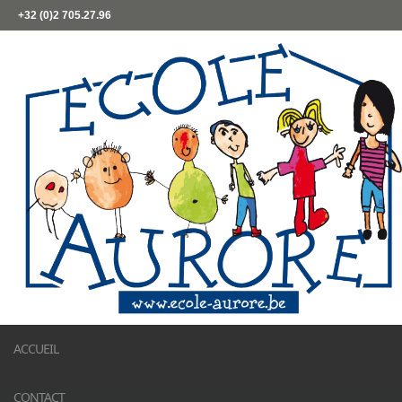
+32 (0)2 705.27.96
ACCUEIL
CONTACT