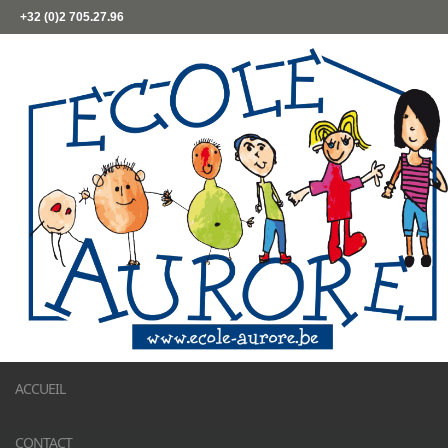
+32 (0)2 705.27.96
ACCUEIL
CONTACT