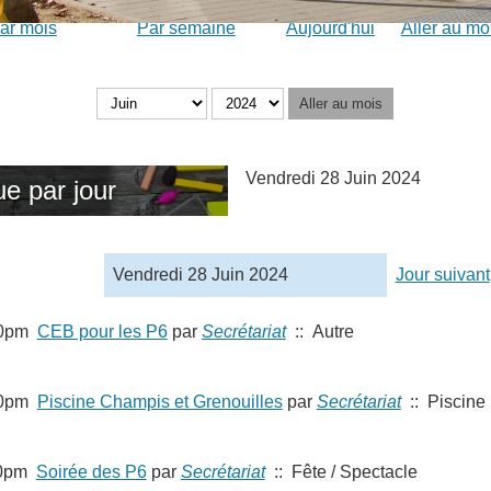
ar mois
Par semaine
Aujourd'hui
Aller au mo
Aller au mois
Vendredi 28 Juin 2024
e par jour
Vendredi 28 Juin 2024
Jour suivant
00pm
CEB pour les P6
par
Secrétariat
:: Autre
00pm
Piscine Champis et Grenouilles
par
Secrétariat
:: Piscine
00pm
Soirée des P6
par
Secrétariat
:: Fête / Spectacle