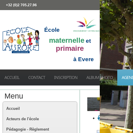
+32 (0)2 705.27.96
École
maternelle
et
primaire
à Evere
ACCUEIL
CONTACT
INSCRIPTION
ALBUM PHOTO
AGEN
Menu
Accueil
Acteurs de l'école
Pédagogie - Règlement