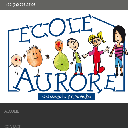
+32 (0)2 705.27.96
ACCUEIL
CONTACT