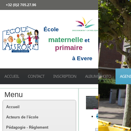
+32 (0)2 705.27.96
École
maternelle
et
primaire
à Evere
ACCUEIL
CONTACT
INSCRIPTION
ALBUM PHOTO
AGEN
Menu
Accueil
Acteurs de l'école
Pédagogie - Règlement