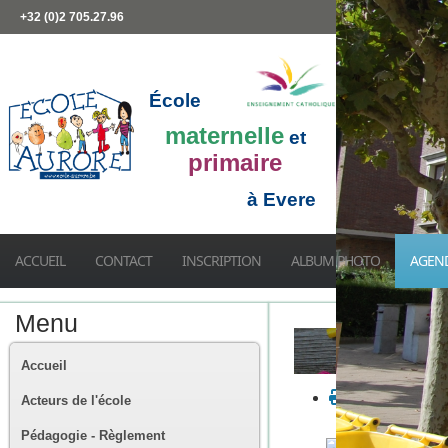
+32 (0)2 705.27.96
École
maternelle
et
primaire
à Evere
ACCUEIL
CONTACT
INSCRIPTION
ALBUM PHOTO
AGEN
Menu
Accueil
Acteurs de l'école
Pédagogie - Règlement