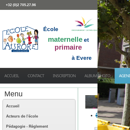
+32 (0)2 705.27.96
École
maternelle
et
primaire
à Evere
ACCUEIL
CONTACT
INSCRIPTION
ALBUM PHOTO
AGEN
Menu
Accueil
Acteurs de l'école
Pédagogie - Règlement