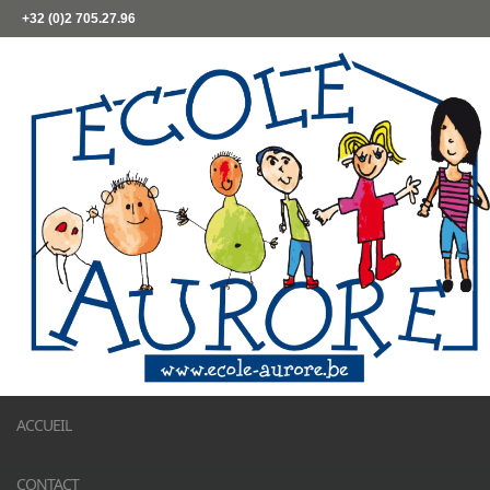
+32 (0)2 705.27.96
ACCUEIL
CONTACT