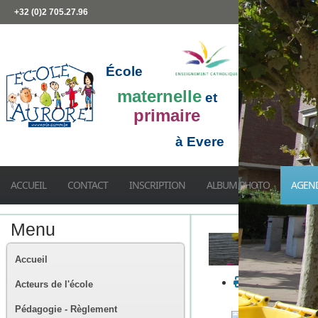
+32 (0)2 705.27.96
École
maternelle
et
primaire
à Evere
ACCUEIL
CONTACT
INSCRIPTION
ALBUM PHOTO
AGEN
Menu
Accueil
Acteurs de l'école
Pédagogie - Règlement