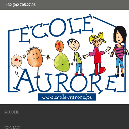
+32 (0)2 705.27.96
ACCUEIL
CONTACT