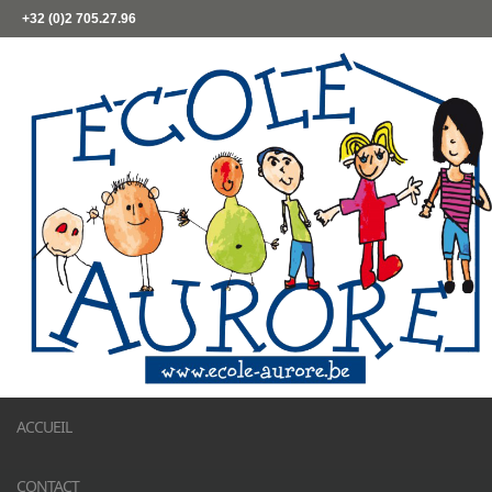
+32 (0)2 705.27.96
ACCUEIL
CONTACT