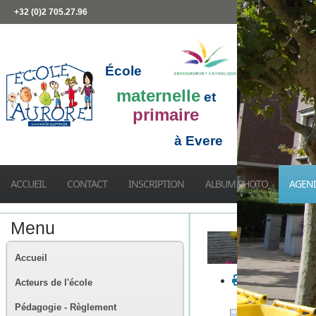
+32 (0)2 705.27.96
École
maternelle
et
primaire
à Evere
ACCUEIL
CONTACT
INSCRIPTION
ALBUM PHOTO
AGEN
Menu
Accueil
Acteurs de l'école
Pédagogie - Règlement