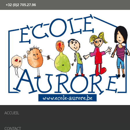
+32 (0)2 705.27.96
ACCUEIL
CONTACT