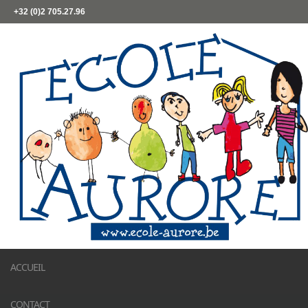
+32 (0)2 705.27.96
ACCUEIL
CONTACT