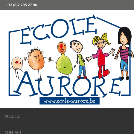
+32 (0)2 705.27.96
ACCUEIL
CONTACT